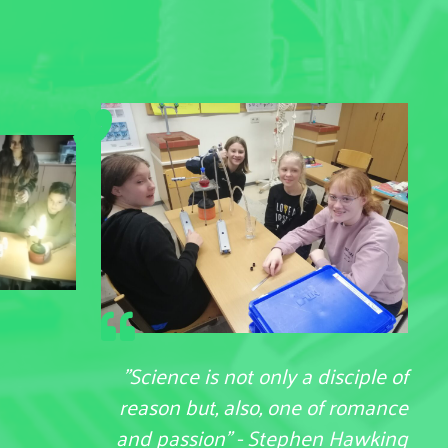
"
"Science is not only a disciple of
reason but, also, one of romance
and passion" - Stephen Hawking